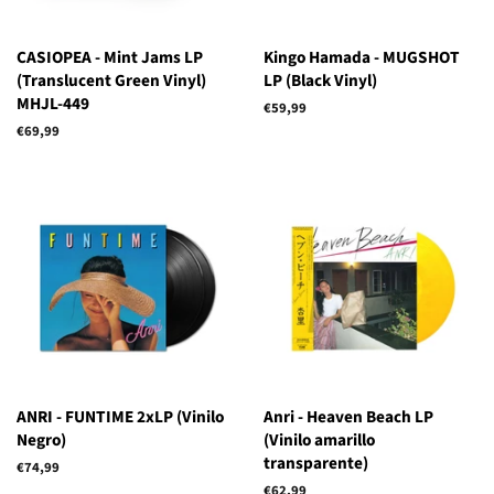
CASIOPEA - Mint Jams LP
Kingo Hamada - MUGSHOT
(Translucent Green Vinyl)
LP (Black Vinyl)
MHJL-449
Precio
€59,99
habitual
Precio
€69,99
habitual
ANRI - FUNTIME 2xLP (Vinilo
Anri - Heaven Beach LP
Negro)
(Vinilo amarillo
transparente)
Precio
€74,99
habitual
Precio
€62,99