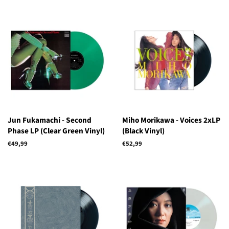
Jun Fukamachi - Second
Miho Morikawa - Voices 2xLP
Phase LP (Clear Green Vinyl)
(Black Vinyl)
Precio
€49,99
Precio
€52,99
habitual
habitual