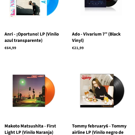
Anri - ¡Oportuno! LP (Vinilo
Ado - Vivarium 7” (Black
azul transparente)
Vinyl)
Precio
€64,99
Precio
€21,99
habitual
habitual
Makoto Matsushita - First
Tommy february6 - Tommy
Light LP (Vinilo Naranja)
airline LP (Vinilo negro de