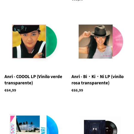
habitual
Anri - COOOL LP (Vinilo verde
Anri - Bi・Ki・Ni LP (vinilo
transparente)
rosa transparente)
Precio
€64,99
Precio
€66,99
habitual
habitual