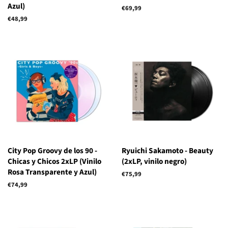
Azul)
Precio
€69,99
habitual
Precio
€48,99
habitual
City Pop Groovy de los 90 -
Ryuichi Sakamoto - Beauty
Chicas y Chicos 2xLP (Vinilo
(2xLP, vinilo negro)
Rosa Transparente y Azul)
Precio
€75,99
habitual
Precio
€74,99
habitual