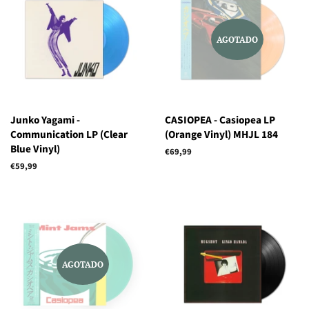
AGOTADO
Junko Yagami -
CASIOPEA - Casiopea LP
Communication LP (Clear
(Orange Vinyl) MHJL 184
Blue Vinyl)
Precio
€69,99
habitual
Precio
€59,99
habitual
AGOTADO