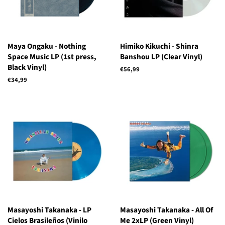
Maya Ongaku - Nothing
Himiko Kikuchi - Shinra
Space Music LP (1st press,
Banshou LP (Clear Vinyl)
Black Vinyl)
Precio
€56,99
habitual
Precio
€34,99
habitual
Masayoshi Takanaka - LP
Masayoshi Takanaka - All Of
Cielos Brasileños (Vinilo
Me 2xLP (Green Vinyl)