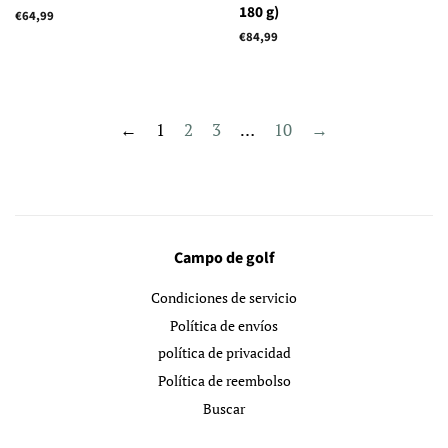
180 g)
Precio
€64,99
habitual
Precio
€84,99
habitual
←
1
2
3
…
10
→
Campo de golf
Condiciones de servicio
Política de envíos
política de privacidad
Política de reembolso
Buscar